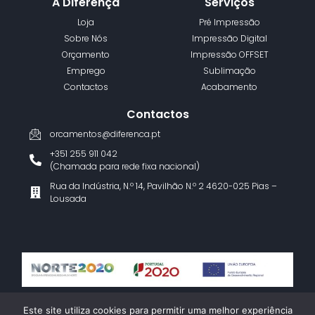
A Diferença
Serviços
Loja
Pré Impressão
Sobre Nós
Impressão Digital
Orçamento
Impressão OFFSET
Emprego
Sublimação
Contactos
Acabamento
Contactos
orcamentos@diferenca.pt
+351 255 911 042
(Chamada para rede fixa nacional)
Rua da Indústria, N.º 14, Pavilhão N.º 2 4620-025 Pias –
Lousada
Termos e Condições
Política de Privacidade
Livro de Reclamações
Este site utiliza cookies para permitir uma melhor experiência