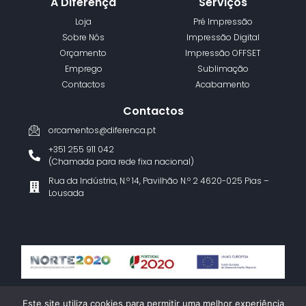
A Diferença
Serviços
Loja
Pré Impressão
Sobre Nós
Impressão Digital
Orçamento
Impressão OFFSET
Emprego
Sublimação
Contactos
Acabamento
Contactos
orcamentos@diferenca.pt
+351 255 911 042
(Chamada para rede fixa nacional)
Rua da Indústria, N.º 14, Pavilhão N.º 2 4620-025 Pias –
Lousada
Termos e Condições
Política de Privacidade
Livro de Reclamações
Este site utiliza cookies para permitir uma melhor experiência