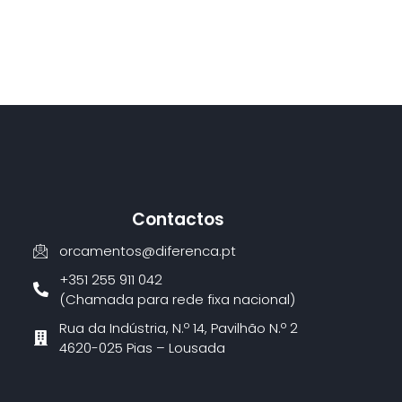
Contactos
orcamentos@diferenca.pt
+351 255 911 042
(Chamada para rede fixa nacional)
Rua da Indústria, N.º 14, Pavilhão N.º 2
4620-025 Pias – Lousada