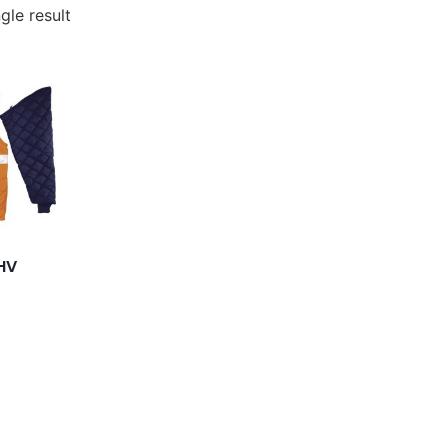
gle result
HV