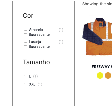
Showing the sin
Cor
Amarelo
(
1
)
fluorescente
Laranja
(
1
)
fluorescente
Tamanho
FREEWAY 
L
(
1
)
XXL
(
1
)