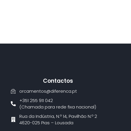
Contactos
orcamentos@diferenca.pt
+351 255 911 042
(Chamada para rede fixa nacional)
Rua da Indústria, N.º 14, Pavilhão N.º 2
4620-025 Pias – Lousada