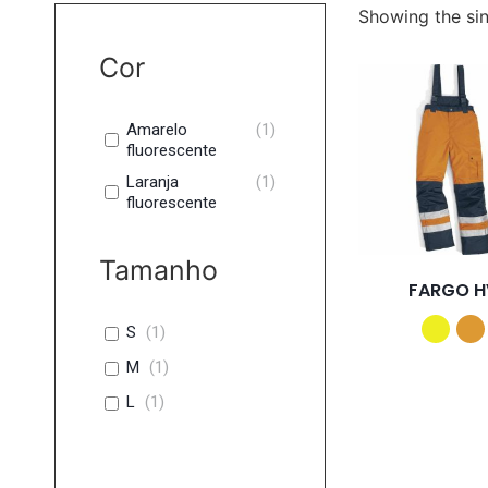
Showing the sin
Cor
Amarelo
(
1
)
fluorescente
Laranja
(
1
)
fluorescente
Tamanho
FARGO H
S
(
1
)
M
(
1
)
L
(
1
)