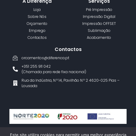
A Diferença
Serviços
Loja
Pré Impressão
Sobre Nós
Impressão Digital
Orçamento
Impressão OFFSET
Emprego
Sublimação
Contactos
Acabamento
Contactos
orcamentos@diferenca.pt
+351 255 911 042
(Chamada para rede fixa nacional)
Rua da Indústria, N.º 14, Pavilhão N.º 2 4620-025 Pias –
Lousada
Termos e Condições
Política de Privacidade
Livro de Reclamações
Este site utiliza cookies para permitir uma melhor experiência