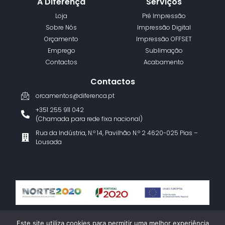
A Diferença
Serviços
Loja
Pré Impressão
Sobre Nós
Impressão Digital
Orçamento
Impressão OFFSET
Emprego
Sublimação
Contactos
Acabamento
Contactos
orcamentos@diferenca.pt
+351 255 911 042
(Chamada para rede fixa nacional)
Rua da Indústria, N.º 14, Pavilhão N.º 2 4620-025 Pias –
Lousada
Termos e Condições
Política de Privacidade
Livro de Reclamações
Este site utiliza cookies para permitir uma melhor experiência