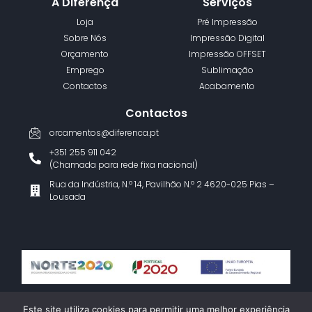
A Diferença
Serviços
Loja
Pré Impressão
Sobre Nós
Impressão Digital
Orçamento
Impressão OFFSET
Emprego
Sublimação
Contactos
Acabamento
Contactos
orcamentos@diferenca.pt
+351 255 911 042
(Chamada para rede fixa nacional)
Rua da Indústria, N.º 14, Pavilhão N.º 2 4620-025 Pias –
Lousada
Termos e Condições
Política de Privacidade
Livro de Reclamações
Este site utiliza cookies para permitir uma melhor experiência