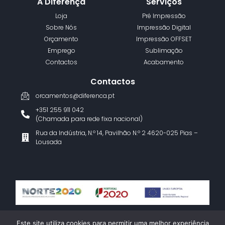
A Diferença
Serviços
Loja
Pré Impressão
Sobre Nós
Impressão Digital
Orçamento
Impressão OFFSET
Emprego
Sublimação
Contactos
Acabamento
Contactos
orcamentos@diferenca.pt
+351 255 911 042
(Chamada para rede fixa nacional)
Rua da Indústria, N.º 14, Pavilhão N.º 2 4620-025 Pias –
Lousada
Termos e Condições
Política de Privacidade
Livro de Reclamações
Este site utiliza cookies para permitir uma melhor experiência