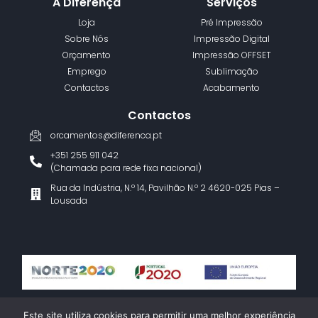
A Diferença
Serviços
Loja
Pré Impressão
Sobre Nós
Impressão Digital
Orçamento
Impressão OFFSET
Emprego
Sublimação
Contactos
Acabamento
Contactos
orcamentos@diferenca.pt
+351 255 911 042
(Chamada para rede fixa nacional)
Rua da Indústria, N.º 14, Pavilhão N.º 2 4620-025 Pias –
Lousada
Termos e Condições
Política de Privacidade
Livro de Reclamações
Este site utiliza cookies para permitir uma melhor experiência