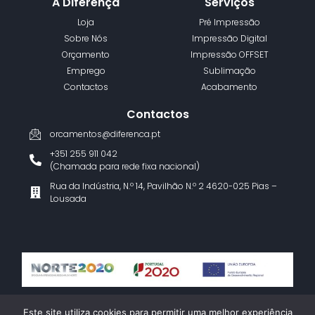
A Diferença
Serviços
Loja
Pré Impressão
Sobre Nós
Impressão Digital
Orçamento
Impressão OFFSET
Emprego
Sublimação
Contactos
Acabamento
Contactos
orcamentos@diferenca.pt
+351 255 911 042
(Chamada para rede fixa nacional)
Rua da Indústria, N.º 14, Pavilhão N.º 2 4620-025 Pias –
Lousada
Termos e Condições
Política de Privacidade
Livro de Reclamações
Este site utiliza cookies para permitir uma melhor experiência