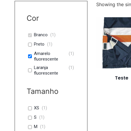
Showing the sin
Cor
Branco
(
1
)
Preto
(
1
)
Amarelo
(
1
)
fluorescente
Laranja
(
1
)
fluorescente
Teste
Tamanho
XS
(
1
)
S
(
1
)
M
(
1
)