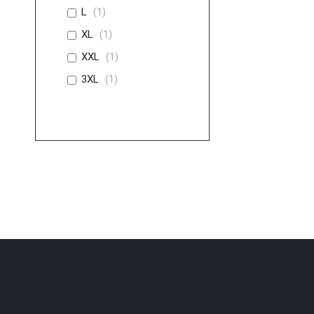
L
(
1
)
XL
(
1
)
XXL
(
1
)
3XL
(
1
)